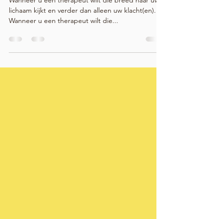
WANNEER NAAR L' OSTÉO #2?
Wanneer u een therapeut wilt die breed naar uw
lichaam kijkt en verder dan alleen uw klacht(en).
Wanneer u een therapeut wilt die...