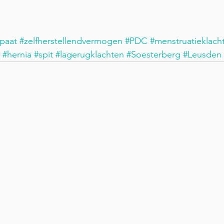
paat
#zelfherstellendvermogen
#PDC
#menstruatieklach
#hernia
#spit
#lagerugklachten
#Soesterberg
#Leusden