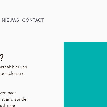
NIEUWS
CONTACT
?
rzaak hier van 
sportblessure 
ven naar 
n scans, zonder 
ook naar 