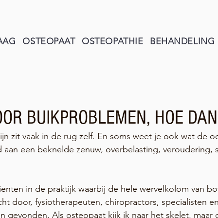
AAG
OSTEOPAAT
OSTEOPATHIE
BEHANDELING
OOR BUIKPROBLEMEN, HOE DAN
jn zit vaak in de rug zelf. En soms weet je ook wat de oo
d aan een beknelde zenuw, overbelasting, veroudering, 
tienten in de praktijk waarbij de hele wervelkolom van bo
t door, fysiotherapeuten, chiropractors, specialisten e
 gevonden. Als osteopaat kijk ik naar het skelet, maar 