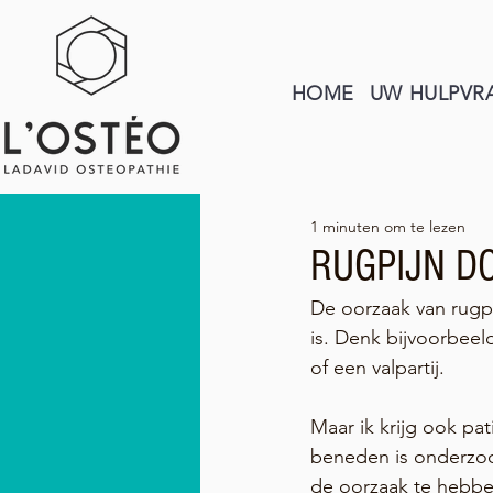
HOME
UW HULPVR
1 minuten om te lezen
RUGPIJN D
De oorzaak van rugpi
is. Denk bijvoorbeel
of een valpartij.
Maar ik krijg ook pa
beneden is onderzoch
de oorzaak te hebben