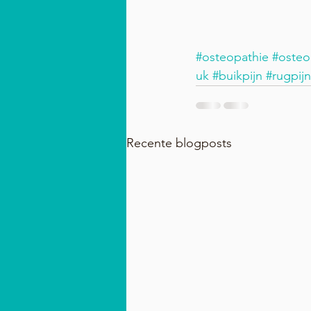
#osteopathie
#osteo
uk
#buikpijn
#rugpijn
Recente blogposts