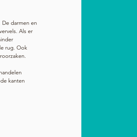
s. De darmen en 
ervels. Als er 
inder 
de rug. Ook 
eroorzaken.
ehandelen 
de kanten 