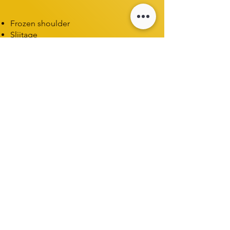
Frozen shoulder
Slijtage
Artrose aan de schouder
Pijn en/of stijfheid van de schouder
Impingement
GIRD
Schouderluxatie / schouder uit de
kom
Bursitis / slijmbeursonsteking
Tendinitis / schouderpeesontsteking
Schouderpeesscheur
SLAP-laesie
UW OSTEOPAAT IN SOESTERBERG,
AMERSFOORT, LEUSDEN EN OMGEVING
ALGEMENE VOORWAARDEN
DISCLAIMER
PRIVACY POLICY
© 2026 L'OSTÉO